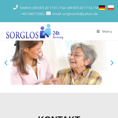
Telefon: (06187) 20 17 91 / Fax: (06187) 20 17 92 / Mobil:
+491786715962
Email: sorglosinfo@yahoo.de
Menu