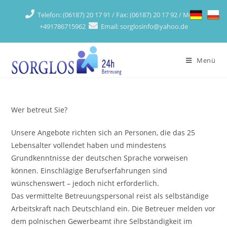
Skip
Telefon: (06187) 20 17 91 / Fax: (06187) 20 17 92 / Mobil:
to
+491786715962
Email: sorglosinfo@yahoo.de
content
Menü
Wer betreut Sie?
Unsere Angebote richten sich an Personen, die das 25
Lebensalter vollendet haben und mindestens
Grundkenntnisse der deutschen Sprache vorweisen
können. Einschlägige Berufserfahrungen sind
wünschenswert – jedoch nicht erforderlich.
Das vermittelte Betreuungspersonal reist als selbständige
Arbeitskraft nach Deutschland ein. Die Betreuer melden vor
dem polnischen Gewerbeamt ihre Selbständigkeit im